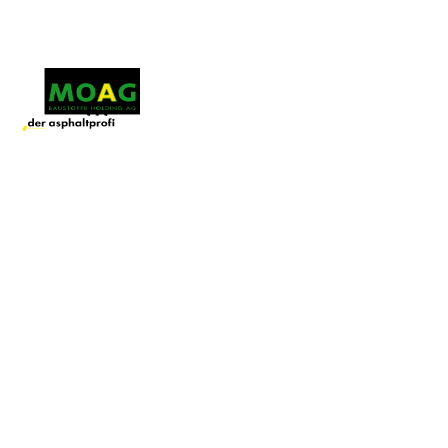
Menü
In der Coop Logistikregion Ostschweiz-Ticino
am Standort Gossau sorgen rund 250
Mitarbeitende dafür, dass die Regale in den
Supermärkten immer gut gefüllt sind. Die letzte
Meile dieser Grund­­ver­sorgung wird – über das