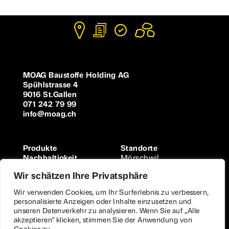
MOAG Baustoffe Holding AG
Spühlstrasse 4
9016 St.Gallen
071 242 79 99
info@moag.ch
Produkte
Standorte
Nachhaltigkeit
Mörschwil
Über uns
Uznach
Wir schätzen Ihre Privatsphäre
Ansprechpartner
Uzwil
Datenschutz
Sennwald
Wir verwenden Cookies, um Ihr Surferlebnis zu verbessern,
Impressum
Weiningen
personalisierte Anzeigen oder Inhalte einzusetzen und
AGB
unseren Datenverkehr zu analysieren. Wenn Sie auf „Alle
akzeptieren" klicken, stimmen Sie der Anwendung von