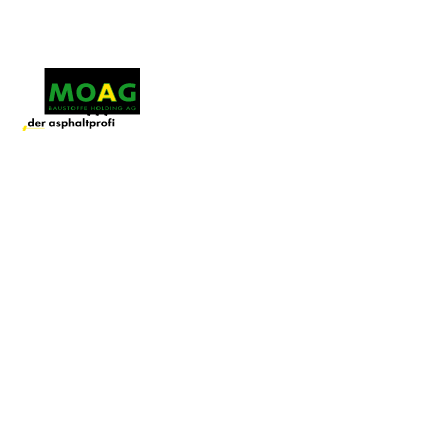
Menü
In unserer Serie «Family Business» fühlen wir
Inhaberinnen und Inhabern von Bau­
unternehmen den Puls. Der oder die Interviewte
bestimmt jeweils, wer als Nächstes an die Reihe
kommt, und stellt auch gleich die erste Frage. In