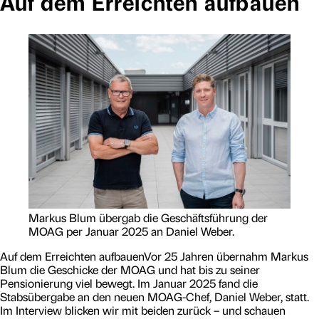
Auf dem Erreichten aufbauen
r
o
s
s
e
r
«
G
u
m
p
»
Markus Blum übergab die Geschäftsführung der
MOAG per Januar 2025 an Daniel Weber.
Auf dem Erreichten aufbauenVor 25 Jahren übernahm Markus
Blum die Geschicke der MOAG und hat bis zu seiner
Pensionierung viel bewegt. Im Januar 2025 fand die
Stabsübergabe an den neuen MOAG-Chef, Daniel Weber, statt.
Im Interview blicken wir mit beiden zurück – und schauen