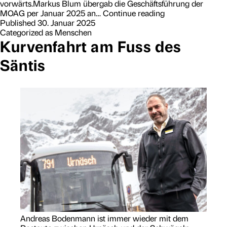
vorwärts.Markus Blum übergab die Geschäftsführung der
A
MOAG per Januar 2025 an…
Continue reading
u
Published
30. Januar 2025
f
Categorized as
Menschen
d
Kurvenfahrt am Fuss des
e
Säntis
m
E
r
r
e
i
c
h
t
e
n
a
u
f
b
a
u
Andreas Bodenmann ist immer wieder mit dem
e