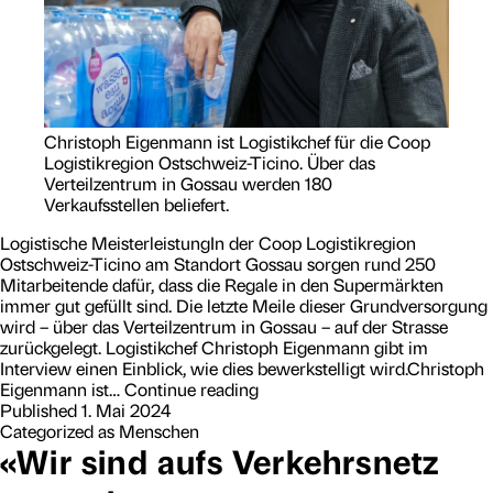
F
u
s
s
d
e
s
Christoph Eigenmann ist Logistikchef für die Coop
S
Logistikregion Ostschweiz-Ticino. Über das
ä
Verteilzentrum in Gossau werden 180
n
Verkaufsstellen beliefert.
t
i
Logistische MeisterleistungIn der Coop Logistikregion
s
Ostschweiz-Ticino am Standort Gossau sorgen rund 250
Mitarbeitende dafür, dass die Regale in den Supermärkten
immer gut gefüllt sind. Die letzte Meile dieser Grund­­ver­sorgung
wird – über das Verteil­zentrum in Gossau – auf der Strasse
zurückgelegt. Logistikchef Christoph Eigenmann gibt im
Interview einen Einblick, wie dies bewerkstelligt wird.Christoph
L
Eigenmann ist…
Continue reading
o
Published
1. Mai 2024
g
Categorized as
Menschen
i
«Wir sind aufs Verkehrsnetz
s