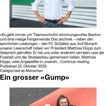
«Es geht immer um Teamwork»Ein stimmungsvolles Stadion
und eine riesige Fangemeinde: Das zeichnet – neben den
sportlichen Leistungen – den FC St.Gallen aus. Auf Wunsch
unserer Leserschaft haben wir Präsident Matthias Hüppi zum
Gespräch getroffen. Er hat uns unter anderem verraten, was der
Fussball und der Strassenbau gemeinsam haben. Matthias
«
Hüppi, viele Angestellte in unseren…
Continue reading
E
Published
22. Oktober 2025
s
Categorized as
Menschen
g
Ein grosser «Gump»
e
h
t
i
m
m