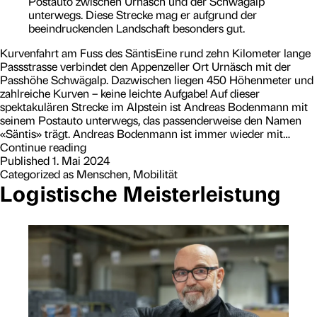
Postauto zwischen Urnäsch und der Schwägalp
n
unterwegs. Diese Strecke mag er aufgrund der
beeindruckenden Landschaft besonders gut.
Kurvenfahrt am Fuss des SäntisEine rund zehn Kilometer lange
Passstrasse verbindet den Appenzeller Ort Urnäsch mit der
Passhöhe Schwägalp. Dazwischen liegen 450 Höhenmeter und
zahlreiche Kurven – keine leichte Aufgabe! Auf dieser
spektakulären Strecke im Alpstein ist Andreas Bodenmann mit
seinem Postauto unterwegs, das passen­derweise den Namen
«Säntis» trägt. Andreas Bodenmann ist immer wieder mit…
K
Continue reading
u
Published
1. Mai 2024
r
Categorized as
Menschen
,
Mobilität
v
Logistische Meisterleistung
e
n
f
a
h
r
t
a
m