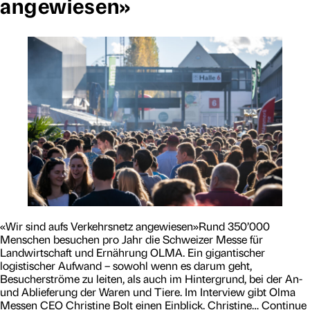
angewiesen»
t
i
s
c
h
e
M
e
i
s
t
e
r
l
e
i
s
t
«Wir sind aufs Verkehrsnetz angewiesen»Rund 350’000
u
Menschen besuchen pro Jahr die Schweizer Messe für
n
Landwirtschaft und Ernährung OLMA. Ein gigantischer
g
logistischer Aufwand – sowohl wenn es darum geht,
Besucherströme zu leiten, als auch im Hintergrund, bei der An-
und Ablieferung der Waren und Tiere. Im Interview gibt Olma
Messen CEO Christine Bolt einen Einblick. Christine…
Continue