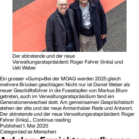
e
r
u
m
T
e
a
m
w
o
Der abtretende und der neue
r
Verwaltungsratspräsident: Roger Fahrer (links) und
k
Ueli Weber
»
Ein grosser «Gump»Bei der MOAG werden 2025 gleich
mehrere Brücken geschlagen: Nicht nur ist Daniel Weber als
neuer Geschäftsführer in die Fussstapfen von Markus Blum
getreten, auch im Verwaltungsratspräsidium fand ein
Generationenwechsel statt. Am gemeinsamen Gesprächstisch
stehen der alte und der neue Amtsinhaber Rede und Antwort.
Der abtretende und der neue Verwaltungsratspräsident: Roger
E
Fahrer (links)…
Continue reading
i
Published
1. Mai 2025
n
Categorized as
Menschen
g